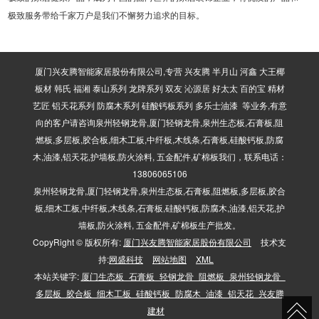
极致服务带给千家万户是我们不懈努力追求的目标。
厦门兴友腾智能家居股份有限公司,专营 兴友腾 半月山 河鑫 大王椰
板材 韩氏 福湘 泰山系列 龙牌系列 双友 沁源居 好太太 百的宝 精材
艺匠 铝天花系列 防腐木系列 硅酸钙板系列 多乐士油漆 等业务,有意
向的客户请咨询泉州轻钢龙骨,厦门轻钢龙骨,泉州生态板,石膏板,阻
燃板,多层板,胶合板,细木工板,中纤板,木线条,石膏板,硅酸钙板,防腐
木,油漆,铝天花,护墙板,防火涂料, 五金配件,矿棉板我们，联系电话：
13806065106
泉州轻钢龙骨,厦门轻钢龙骨,泉州生态板,石膏板,阻燃板,多层板,胶合
板,细木工板,中纤板,木线条,石膏板,硅酸钙板,防腐木,油漆,铝天花,护
墙板,防火涂料, 五金配件,矿棉板生产批发。
CopyRight © 版权所有:
厦门兴友腾智能家居股份有限公司
技术支
持:
网盛科技
网站地图
XML
本站关键字:
厦门生态板_石膏板_轻钢龙骨_阻燃板_泉州轻钢龙骨_
多层板_胶合板_细木工板_硅酸钙板_防腐木_油漆_铝天花_兴友腾
建材