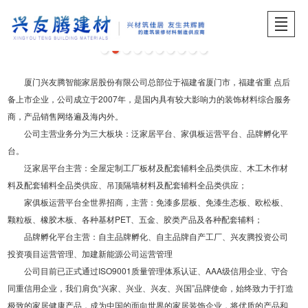
首页
关于兴友腾
产品展示
品牌中心
工程案例
服务中心
招贤纳士
产品展示
厦门兴友腾智能家居股份有限公司总部位于福建省厦门市，福建省重 点后
备上市企业，公司成立于2007年，是国内具有较大影响力的装饰材料综合服务
商，产品销售网络遍及海内外。
公司主营业务分为三大板块：泛家居平台、家俱板运营平台、品牌孵化平
台。
泛家居平台主营：全屋定制工厂板材及配套辅料全品类供应、木工木作材
料及配套辅料全品类供应、吊顶隔墙材料及配套辅料全品类供应；
家俱板运营平台全世界招商，主营：免漆多层板、免漆生态板、欧松板、
颗粒板、橡胶木板、各种基材PET、五金、胶类产品及各种配套辅料；
品牌孵化平台主营：自主品牌孵化、自主品牌自产工厂、兴友腾投资公司
投资项目运营管理、加建新能源公司运营管理
公司目前已正式通过ISO9001质量管理体系认证、AAA级信用企业、守合
同重信用企业，我们肩负“兴家、兴业、兴友、兴国”品牌使命，始终致力于打造
极致的家居健康产品，成为中国的面向世界的家居装饰企业，将优质的产品和