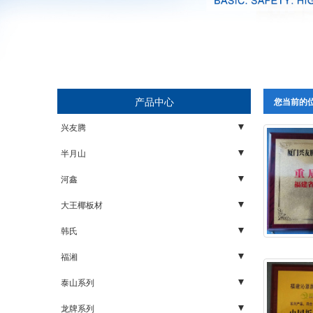
产品中心
您当前的
兴友腾
家具板
半月山
石膏板
木板
河鑫
轻钢龙骨
石膏板
木板
大王椰板材
配件
轻钢龙骨
石膏板
五金
韩氏
配件
轻钢龙骨
板材
胶水
福湘
配件
生态板
阻燃板
泰山系列
石膏板
福湘板材
矿棉板
龙牌系列