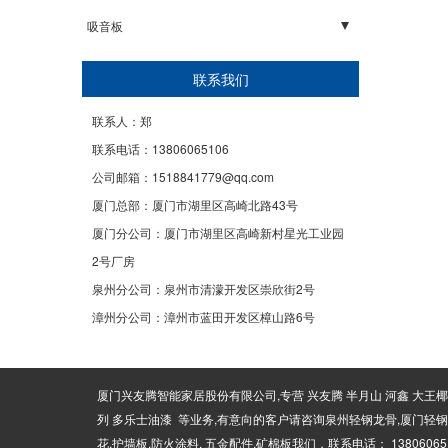
内墙系列
吸音板
隔音减震垫
联系我们
阻尼隔音毡
联系人：郑
阻尼隔音板
联系电话：13806065106
无机纤维喷涂
公司邮箱：1518841779@qq.com
厦门总部：厦门市湖里区高崎北路43号
玻纤吸音板
厦门分公司：厦门市湖里区高崎新村星光工业园
声学活动隔断
2号厂房
吸音棉系列
泉州分公司：泉州市清濛开发区崇欣街2号
水泥木丝吸音板
漳州分公司：漳州市蓝田开发区樟山路6号
吸音扩散体
孔木吸音板
厦门兴友腾智能家居股份有限公司,专营 兴友腾 半月山 河鑫 大王椰板
列 多乐士油漆 等业务,有意向的客户请咨询泉州轻钢龙骨,厦门轻钢龙骨
布艺软包吸音板
花,护墙板,防火涂料, 五金配件,矿棉板我们，联系电话： 13806065