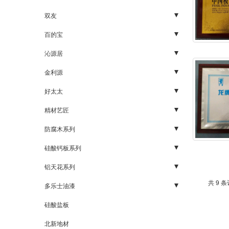
家具板
石膏板
配件
双友
UV板材
轻钢龙骨
石膏板
五金
百的宝
胶合板
烤漆骨
板材
胶合板
沁源居
细木工板
硅钙板
生态板
五金
金利源
装饰五金
轻钢龙骨
装饰面板
板材
生态板系列
好太太
木饰面板
岩棉（玻璃棉）
细木工板
五金
板材系列
精材艺匠
木线、封边条
高晶复合天花板
基础板材
生态板
防腐木系列
人造板
碳化木1
硅酸钙板系列
石膏板系列
碳化木2
三明金宫
铝天花系列
共 9 条
家居配件五金
碳化木3
明源板业
厨卫系列
多乐士油漆
吊顶系列
地坪系列
硅酸盐板
幕墙系列
外墙系列
北新地材