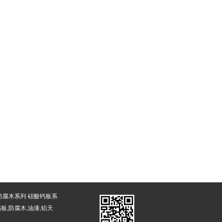
 防腐木系列 硅酸钙板系
板,防腐木,油漆,铝天