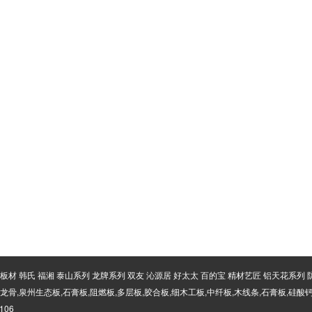
材 韩氏 福湘 泰山系列 龙牌系列 双友 沁源居 好太太 百的宝 精材艺匠 铝天花系列
,泉州生态板,石膏板,阻燃板,多层板,胶合板,细木工板,中纤板,木线条,石膏板,硅酸钙
106