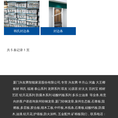
韩氏封边条
封边条
共 5 条记录 1 页
厦门兴友腾智能家居股份有限公司,专营 兴友腾 半月山 河鑫 大王椰
板材 韩氏 福湘 泰山系列 龙牌系列 双友 沁源居 好太太 百的宝 精材
艺匠 铝天花系列 防腐木系列 硅酸钙板系列 多乐士油漆 等业务,有意
向的客户请咨询泉州轻钢龙骨,厦门轻钢龙骨,泉州生态板,石膏板,阻
燃板,多层板,胶合板,细木工板,中纤板,木线条,石膏板,硅酸钙板,防腐
木,油漆,铝天花,护墙板,防火涂料, 五金配件,矿棉板我们，联系电话：