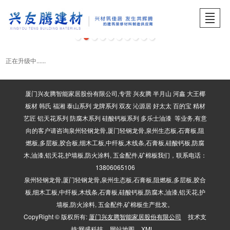
首页
关于兴友腾
产品展示
品牌中心
工程案例
服务中心
招贤纳士
产品展示
正在升级中......
厦门兴友腾智能家居股份有限公司,专营 兴友腾 半月山 河鑫 大王椰
板材 韩氏 福湘 泰山系列 龙牌系列 双友 沁源居 好太太 百的宝 精材
艺匠 铝天花系列 防腐木系列 硅酸钙板系列 多乐士油漆 等业务,有意
向的客户请咨询泉州轻钢龙骨,厦门轻钢龙骨,泉州生态板,石膏板,阻
燃板,多层板,胶合板,细木工板,中纤板,木线条,石膏板,硅酸钙板,防腐
木,油漆,铝天花,护墙板,防火涂料, 五金配件,矿棉板我们，联系电话：
13806065106
泉州轻钢龙骨,厦门轻钢龙骨,泉州生态板,石膏板,阻燃板,多层板,胶合
板,细木工板,中纤板,木线条,石膏板,硅酸钙板,防腐木,油漆,铝天花,护
墙板,防火涂料, 五金配件,矿棉板生产批发。
CopyRight © 版权所有:
厦门兴友腾智能家居股份有限公司
技术支
持:
网盛科技
网站地图
XML