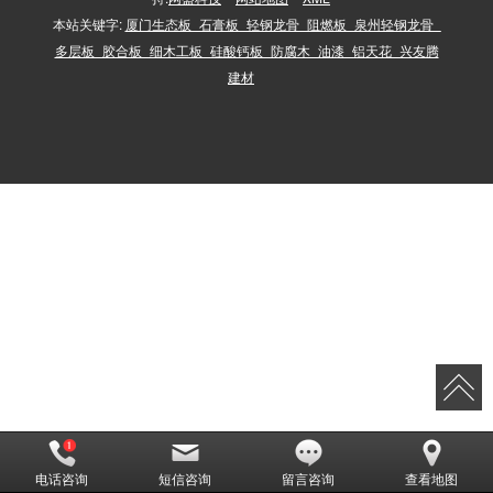
本站关键字:
厦门生态板_石膏板_轻钢龙骨_阻燃板_泉州轻钢龙骨_
多层板_胶合板_细木工板_硅酸钙板_防腐木_油漆_铝天花_兴友腾
建材
电话咨询
短信咨询
留言咨询
查看地图