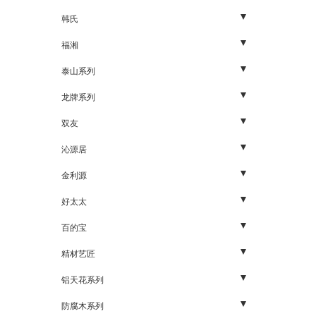
石膏板
五金
韩氏
轻钢龙骨
板材
胶水
福湘
配件
石膏板
阻燃板
泰山系列
生态板
福湘板材
矿棉板
龙牌系列
胶合板
石膏板
配件
双友
家具板
轻钢龙骨
石膏板
五金
沁源居
UV板材
烤漆骨
板材
五金
金利源
装饰五金
硅钙板
板材
生态板系列
好太太
细木工板
轻钢龙骨
五金
板材系列
百的宝
木饰面板
岩棉（玻璃棉）
基础板材
生态板
精材艺匠
木线、封边条
高晶复合天花板
胶合板
生态板
铝天花系列
装饰面板
人造板
厨卫系列
防腐木系列