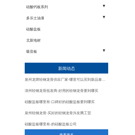
细木工板
石膏板系列
吊顶系列
碳化木1
硅酸钙板系列
家居配件五金
幕墙系列
碳化木2
三明金宫
多乐士油漆
碳化木3
明源板业
地坪系列
硅酸盐板
外墙系列
北新地材
内墙系列
吸音板
玻纤吸音板
新闻动态
声学活动隔断
泉州龙牌轻钢龙骨供应厂家-哪里可以买到新品泰山龙骨
无机纤维喷涂
漳州轻钢龙骨批发商-好用的轻钢龙骨要到哪买
阻尼隔音板
硅酸盐板哪里有-口碑好的硅酸盐板要到哪买
隔音减震垫
泉州轻钢龙骨-买好的轻钢龙骨兴友腾工贸
阻尼隔音毡
硅酸盐板哪里有-的硅酸盐板公司
吸音棉系列
查看更多