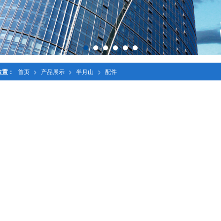
位置：
首页
>
产品展示
>
半月山
>
配件