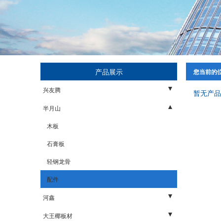
产品展示
您当前的
兴友腾
暂无产品
家具板
半月山
石膏板
木板
轻钢龙骨
石膏板
配件
轻钢龙骨
配件
河鑫
木板
大王椰板材