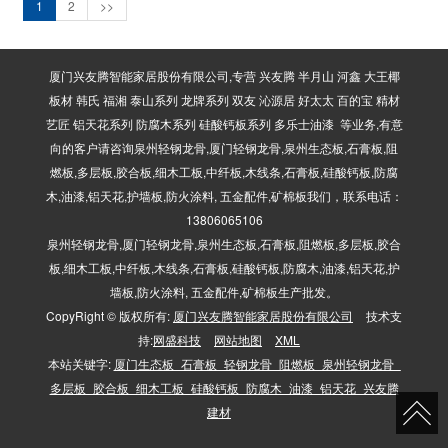
1
2
>>
厦门兴友腾智能家居股份有限公司,专营 兴友腾 半月山 河鑫 大王椰
板材 韩氏 福湘 泰山系列 龙牌系列 双友 沁源居 好太太 百的宝 精材
艺匠 铝天花系列 防腐木系列 硅酸钙板系列 多乐士油漆 等业务,有意
向的客户请咨询泉州轻钢龙骨,厦门轻钢龙骨,泉州生态板,石膏板,阻
燃板,多层板,胶合板,细木工板,中纤板,木线条,石膏板,硅酸钙板,防腐
木,油漆,铝天花,护墙板,防火涂料, 五金配件,矿棉板我们，联系电话：
13806065106
泉州轻钢龙骨,厦门轻钢龙骨,泉州生态板,石膏板,阻燃板,多层板,胶合
板,细木工板,中纤板,木线条,石膏板,硅酸钙板,防腐木,油漆,铝天花,护
墙板,防火涂料, 五金配件,矿棉板生产批发。
CopyRight © 版权所有:
厦门兴友腾智能家居股份有限公司
技术支
持:
网盛科技
网站地图
XML
本站关键字:
厦门生态板_石膏板_轻钢龙骨_阻燃板_泉州轻钢龙骨_
多层板_胶合板_细木工板_硅酸钙板_防腐木_油漆_铝天花_兴友腾
建材