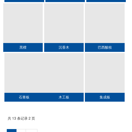
黑檀
沉香木
巴西酸枝
石膏板
木工板
集成板
共 13 条记录 2 页