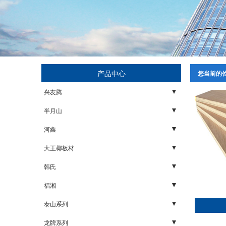
产品中心
您当前的
兴友腾
家具板
半月山
石膏板
木板
河鑫
轻钢龙骨
石膏板
木板
大王椰板材
配件
轻钢龙骨
石膏板
五金
韩氏
配件
轻钢龙骨
板材
胶水
福湘
配件
生态板
阻燃板
泰山系列
石膏板
福湘板材
矿棉板
龙牌系列