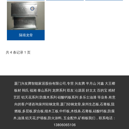
隔墙龙骨
共 4 条记录 1 页
厦门兴友腾智能家居股份有限公司,专营 兴友腾 半月山 河鑫 大王椰
板材 韩氏 福湘 泰山系列 龙牌系列 双友 沁源居 好太太 百的宝 精材
艺匠 铝天花系列 防腐木系列 硅酸钙板系列 多乐士油漆 等业务,有意
向的客户请咨询泉州轻钢龙骨,厦门轻钢龙骨,泉州生态板,石膏板,阻
燃板,多层板,胶合板,细木工板,中纤板,木线条,石膏板,硅酸钙板,防腐
木,油漆,铝天花,护墙板,防火涂料, 五金配件,矿棉板我们，联系电话：
13806065106