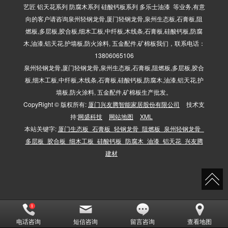
艺匠 铝天花系列 防腐木系列 硅酸钙板系列 多乐士油漆 等业务,有意
向的客户请咨询泉州轻钢龙骨,厦门轻钢龙骨,泉州生态板,石膏板,阻
燃板,多层板,胶合板,细木工板,中纤板,木线条,石膏板,硅酸钙板,防腐
木,油漆,铝天花,护墙板,防火涂料, 五金配件,矿棉板我们，联系电话：
13806065106
泉州轻钢龙骨,厦门轻钢龙骨,泉州生态板,石膏板,阻燃板,多层板,胶合
板,细木工板,中纤板,木线条,石膏板,硅酸钙板,防腐木,油漆,铝天花,护
墙板,防火涂料, 五金配件,矿棉板生产批发。
CopyRight © 版权所有:
厦门兴友腾智能家居股份有限公司
技术支
持:
网盛科技
网站地图
XML
本站关键字:
厦门生态板_石膏板_轻钢龙骨_阻燃板_泉州轻钢龙骨_
多层板_胶合板_细木工板_硅酸钙板_防腐木_油漆_铝天花_兴友腾
建材
电话咨询
短信咨询
留言咨询
查看地图