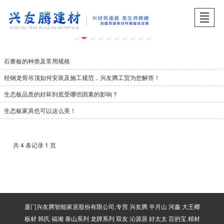
首页
关于兴友腾
产品展示
品牌中心
工程案例
服务中心
招贤纳士
产品展示
石膏板的种类及常用规格
轻钢龙骨吊顶如何安装及施工规范，兴友腾工贸为您解答！
生态板品质的好坏到底受哪些因素的影响？
生态板家具也可以这么美！
共 4 条记录 1 页
厦门兴友腾智能家居股份有限公司,专营 兴友腾 半月山 河鑫 大王椰
板材 韩氏 福湘 泰山系列 龙牌系列 双友 沁源居 好太太 百的宝 精材