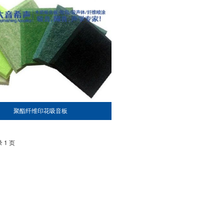
聚酯纤维印花吸音板
 1 页