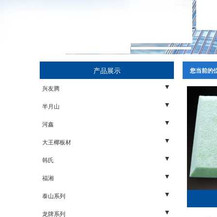
产品展示
您当前的
兴友腾
家具板
半月山
石膏板
木板
河鑫
轻钢龙骨
石膏板
木板
大王椰板材
配件
轻钢龙骨
石膏板
五金
韩氏
配件
轻钢龙骨
板材
胶水
福湘
配件
石膏板
阻燃板
泰山系列
生态板
福湘板材
矿棉板
龙牌系列