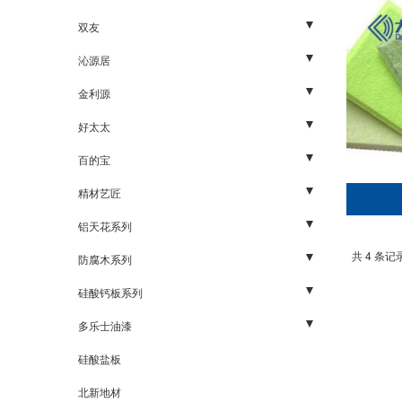
胶合板
石膏板
配件
双友
家具板
轻钢龙骨
石膏板
五金
沁源居
UV板材
烤漆骨
板材
五金
金利源
装饰五金
硅钙板
板材
生态板系列
好太太
细木工板
轻钢龙骨
五金
板材系列
百的宝
木饰面板
岩棉（玻璃棉）
基础板材
生态板
精材艺匠
木线、封边条
高晶复合天花板
胶合板
生态板
铝天花系列
共 4 条记录
装饰面板
人造板
厨卫系列
防腐木系列
细木工板
石膏板系列
吊顶系列
碳化木1
硅酸钙板系列
家居配件五金
幕墙系列
碳化木2
三明金宫
多乐士油漆
碳化木3
明源板业
地坪系列
硅酸盐板
外墙系列
北新地材