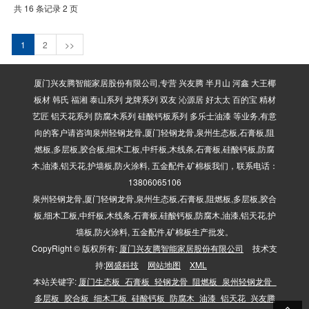
共 16 条记录 2 页
1
2
>>
厦门兴友腾智能家居股份有限公司,专营 兴友腾 半月山 河鑫 大王椰
板材 韩氏 福湘 泰山系列 龙牌系列 双友 沁源居 好太太 百的宝 精材
艺匠 铝天花系列 防腐木系列 硅酸钙板系列 多乐士油漆 等业务,有意
向的客户请咨询泉州轻钢龙骨,厦门轻钢龙骨,泉州生态板,石膏板,阻
燃板,多层板,胶合板,细木工板,中纤板,木线条,石膏板,硅酸钙板,防腐
木,油漆,铝天花,护墙板,防火涂料, 五金配件,矿棉板我们，联系电话：
13806065106
泉州轻钢龙骨,厦门轻钢龙骨,泉州生态板,石膏板,阻燃板,多层板,胶合
板,细木工板,中纤板,木线条,石膏板,硅酸钙板,防腐木,油漆,铝天花,护
墙板,防火涂料, 五金配件,矿棉板生产批发。
CopyRight © 版权所有:
厦门兴友腾智能家居股份有限公司
技术支
持:
网盛科技
网站地图
XML
本站关键字:
厦门生态板_石膏板_轻钢龙骨_阻燃板_泉州轻钢龙骨_
多层板_胶合板_细木工板_硅酸钙板_防腐木_油漆_铝天花_兴友腾