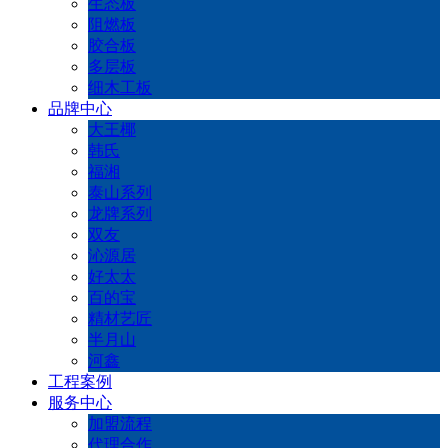
生态板
阻燃板
胶合板
多层板
细木工板
品牌中心
大王椰
韩氏
福湘
泰山系列
龙牌系列
双友
沁源居
好太太
百的宝
精材艺匠
半月山
河鑫
工程案例
服务中心
加盟流程
代理合作