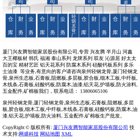
厦门兴友腾智能家居股份有限公司,专营 兴友腾 半月山 河鑫
大王椰板材 韩氏 福湘 泰山系列 龙牌系列 双友 沁源居 好太太
百的宝 精材艺匠 铝天花系列 防腐木系列 硅酸钙板系列 多乐
士油漆 等业务,有意向的客户请咨询泉州轻钢龙骨,厦门轻钢龙
骨,泉州生态板,石膏板,阻燃板,多层板,胶合板,细木工板,中纤板,
木线条,石膏板,硅酸钙板,防腐木,油漆,铝天花,护墙板,防火涂料,
五金配件,矿棉板我们，联系电话： 13806065106
泉州轻钢龙骨,厦门轻钢龙骨,泉州生态板,石膏板,阻燃板,多层
板,胶合板,细木工板,中纤板,木线条,石膏板,硅酸钙板,防腐木,油
漆,铝天花,护墙板,防火涂料, 五金配件,矿棉板生产批发。
CopyRight © 版权所有:
厦门兴友腾智能家居股份有限公司
技
术支持:
网盛科技
网站地图
XML