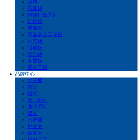
涂料
石膏板
硅酸钙板系列
矿棉板
烤漆骨
高晶复合天花板
生态板
阻燃板
胶合板
多层板
细木工板
品牌中心
大王椰
韩氏
福湘
泰山系列
龙牌系列
双友
沁源居
好太太
百的宝
精材艺匠