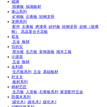
福湘
阻燃板
福湘板材
泰山系列
矿棉板
石膏板
轻钢龙骨
龙牌系列
配件
石膏板
烤漆骨
硅钙板
轻钢龙骨
岩棉（玻璃
棉）
高晶复合天花板
双友
五金
板材
百的宝
胶合板
生态板
装饰面板
细木工板
沁源居
五金
板材
金利源
生态板系列
五金
基础板材
好太太
板材系列
精材艺匠
生态板
人造板
石膏板系列
家居配件五金
防腐木系列
碳化木1
碳化木2
碳化木3
硅酸钙板系列