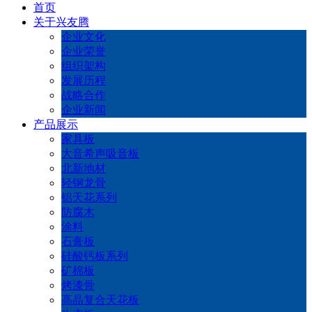
首页
关于兴友腾
企业文化
企业荣誉
组织架构
发展历程
战略合作
企业新闻
产品展示
家具板
大音希声吸音板
北新地材
轻钢龙骨
铝天花系列
防腐木
涂料
石膏板
硅酸钙板系列
矿棉板
烤漆骨
高晶复合天花板