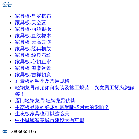
公告:
家具板-星罗棋布
家具板-天空蓝
家具板-雨丝银橡
家具板-直纹橡木
家具板-天高云淡
家具板-经典横纹
家具板-经典布纹
家具板-心如止水
家具板-海棠远景
家具板-吉祥如意
石膏板的种类及常用规格
轻钢龙骨吊顶如何安装及施工规范，兴友腾工贸为您解
答！
厦门轻钢龙骨|轻钢龙骨优势
生态板品质的好坏到底受哪些因素的影响？
生态板家具也可以这么美！
中小城镇智慧城市建设大有可期
13806065106