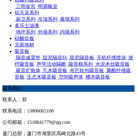
三明金宫
明源板业
铝天花系列
厨卫系列
吊顶系列
幕墙系列
多乐士油漆
地坪系列
外墙系列
内墙系列
硅酸盐板
北新地材
吸音板
隔音减震垫
阻尼隔音毡
阻尼隔音板
无机纤维喷涂
玻
纤吸音板
声学活动隔断
吸音棉系列
水泥木丝吸音板
吸音扩散体
孔木吸音板
布艺软包吸音板
聚酯纤维吸
音板
生态木吸音板
空间吸声体
槽木吸音板
联系我们
联系人：郑
联系电话：13806065106
公司邮箱：1518841779@qq.com
厦门总部：厦门市湖里区高崎北路43号