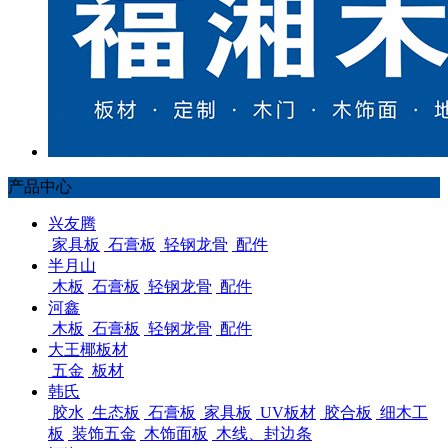
产品中心
兴友腾
家具板
石膏板
轻钢龙骨
配件
半月山
木板
石膏板
轻钢龙骨
配件
河鑫
木板
石膏板
轻钢龙骨
配件
大王椰板材
五金
板材
韩氏
胶水
生态板
石膏板
家具板
UV板材
胶合板
细木工
板
装饰五金
木饰面板
木线、封边条