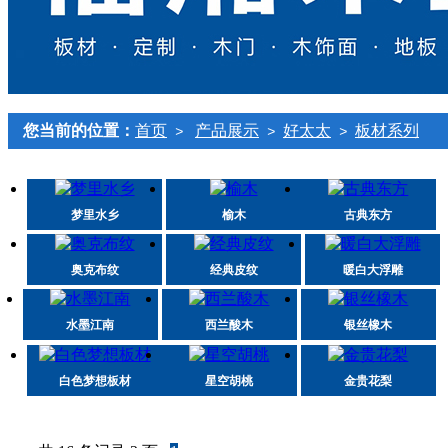
您当前的位置：
首页
产品展示
好太太
板材系列
>
>
>
梦里水乡
榆木
古典东方
奥克布纹
经典皮纹
暖白大浮雕
水墨江南
西兰酸木
银丝橡木
白色梦想板材
星空胡桃
金贵花梨