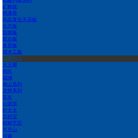
硅酸钙板系列
矿棉板
烤漆骨
高晶复合天花板
生态板
阻燃板
胶合板
多层板
细木工板
品牌中心
大王椰
韩氏
福湘
泰山系列
龙牌系列
双友
沁源居
好太太
百的宝
精材艺匠
半月山
河鑫