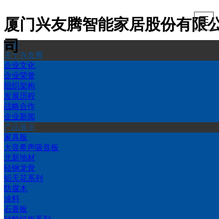
厦门兴友腾智能家居股份有限
司
首页
首页
关于兴友腾
产品展示
品牌中心
工程案例
服务中心
招贤纳士
产品展示
关于兴友腾
企业文化
企业荣誉
组织架构
发展历程
战略合作
企业新闻
产品展示
家具板
大音希声吸音板
北新地材
轻钢龙骨
铝天花系列
防腐木
涂料
石膏板