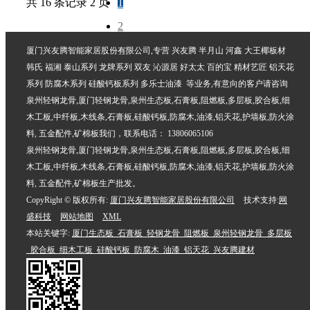
共 16 条记录 2 页
1
2
>>
厦门兴友腾智能家居股份有限公司,专营 兴友腾 半月山 河鑫 大王椰板材
韩氏 福湘 泰山系列 龙牌系列 双友 沁源居 好太太 百的宝 精材艺匠 铝天花
系列 防腐木系列 硅酸钙板系列 多乐士油漆 等业务,有意向的客户请咨询
泉州轻钢龙骨,厦门轻钢龙骨,泉州生态板,石膏板,阻燃板,多层板,胶合板,细
木工板,中纤板,木线条,石膏板,硅酸钙板,防腐木,油漆,铝天花,护墙板,防火涂
料, 五金配件,矿棉板我们，联系电话： 13806065106
泉州轻钢龙骨,厦门轻钢龙骨,泉州生态板,石膏板,阻燃板,多层板,胶合板,细
木工板,中纤板,木线条,石膏板,硅酸钙板,防腐木,油漆,铝天花,护墙板,防火涂
料, 五金配件,矿棉板生产批发。
CopyRight © 版权所有:
厦门兴友腾智能家居股份有限公司
技术支持:
网
盛科技
网站地图
XML
本站关键字:
厦门生态板_石膏板_轻钢龙骨_阻燃板_泉州轻钢龙骨_多层板
_胶合板_细木工板_硅酸钙板_防腐木_油漆_铝天花_兴友腾建材