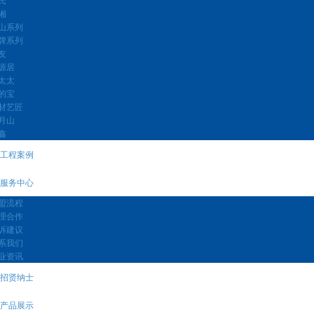
湘
山系列
牌系列
友
源居
太太
的宝
材艺匠
月山
鑫
工程案例
服务中心
盟流程
理合作
诉建议
系我们
业资讯
招贤纳士
产品展示