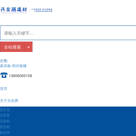
全站搜索
公告:
家具板-雨丝银橡
13806065106
首页
关于兴友腾
业文化
业荣誉
织架构
展历程
略合作