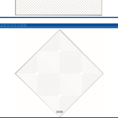
高晶复合天花-孔眼板