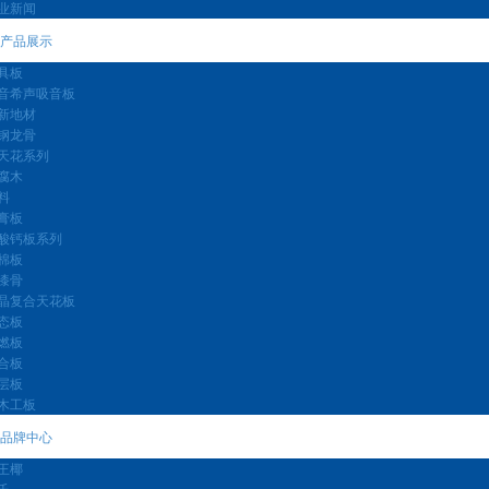
业新闻
产品展示
具板
音希声吸音板
新地材
钢龙骨
天花系列
腐木
料
膏板
酸钙板系列
棉板
漆骨
晶复合天花板
态板
燃板
合板
层板
木工板
品牌中心
王椰
氏