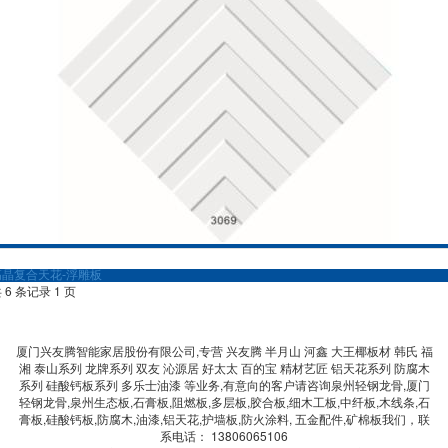
高晶复合天花-浮雕板
 6 条记录 1 页
厦门兴友腾智能家居股份有限公司,专营 兴友腾 半月山 河鑫 大王椰板材 韩氏 福
湘 泰山系列 龙牌系列 双友 沁源居 好太太 百的宝 精材艺匠 铝天花系列 防腐木
系列 硅酸钙板系列 多乐士油漆 等业务,有意向的客户请咨询泉州轻钢龙骨,厦门
轻钢龙骨,泉州生态板,石膏板,阻燃板,多层板,胶合板,细木工板,中纤板,木线条,石
膏板,硅酸钙板,防腐木,油漆,铝天花,护墙板,防火涂料, 五金配件,矿棉板我们，联
系电话： 13806065106