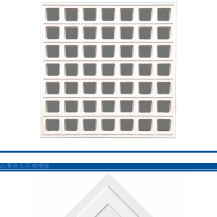
高晶复合天花-格栅板