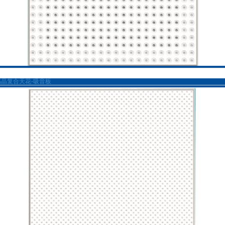
高晶复合天花-吸音板