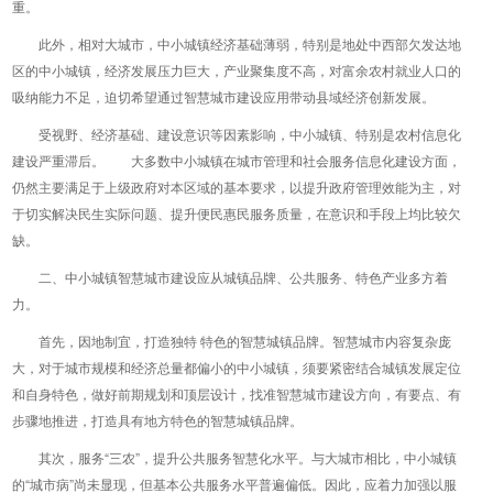
重。
此外，相对大城市，中小城镇经济基础薄弱，特别是地处中西部欠发达地
区的中小城镇，经济发展压力巨大，产业聚集度不高，对富余农村就业人口的
吸纳能力不足，迫切希望通过智慧城市建设应用带动县域经济创新发展。
受视野、经济基础、建设意识等因素影响，中小城镇、特别是农村信息化
建设严重滞后。 大多数中小城镇在城市管理和社会服务信息化建设方面，
仍然主要满足于上级政府对本区域的基本要求，以提升政府管理效能为主，对
于切实解决民生实际问题、提升便民惠民服务质量，在意识和手段上均比较欠
缺。
二、中小城镇智慧城市建设应从城镇品牌、公共服务、特色产业多方着
力。
首先，因地制宜，打造独特 特色的智慧城镇品牌。智慧城市内容复杂庞
大，对于城市规模和经济总量都偏小的中小城镇，须要紧密结合城镇发展定位
和自身特色，做好前期规划和顶层设计，找准智慧城市建设方向，有要点、有
步骤地推进，打造具有地方特色的智慧城镇品牌。
其次，服务“三农”，提升公共服务智慧化水平。与大城市相比，中小城镇
的“城市病”尚未显现，但基本公共服务水平普遍偏低。因此，应着力加强以服