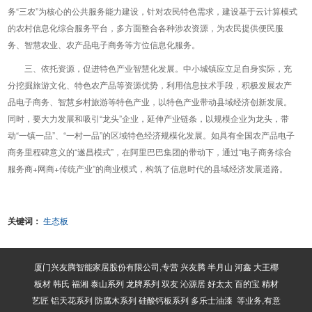
务“三农”为核心的公共服务能力建设，针对农民特色需求，建设基于云计算模式
的农村信息化综合服务平台，多方面整合各种涉农资源，为农民提供便民服
务、智慧农业、农产品电子商务等方位信息化服务。
三、依托资源，促进特色产业智慧化发展。中小城镇应立足自身实际，充
分挖掘旅游文化、特色农产品等资源优势，利用信息技术手段，积极发展农产
品电子商务、智慧乡村旅游等特色产业，以特色产业带动县域经济创新发展。
同时，要大力发展和吸引“龙头”企业，延伸产业链条，以规模企业为龙头，带
动“一镇一品”、“一村一品”的区域特色经济规模化发展。如具有全国农产品电子
商务里程碑意义的“遂昌模式”，在阿里巴巴集团的带动下，通过“电子商务综合
服务商+网商+传统产业”的商业模式，构筑了信息时代的县域经济发展道路。
关键词：
生态板
厦门兴友腾智能家居股份有限公司,专营 兴友腾 半月山 河鑫 大王椰
板材 韩氏 福湘 泰山系列 龙牌系列 双友 沁源居 好太太 百的宝 精材
艺匠 铝天花系列 防腐木系列 硅酸钙板系列 多乐士油漆 等业务,有意