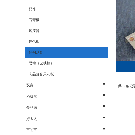
胶合板
石膏板
配件
家具板
轻钢龙骨
石膏板
UV板材
烤漆骨
装饰五金
硅钙板
细木工板
轻钢龙骨
木饰面板
岩棉（玻璃棉）
木线、封边条
高晶复合天花板
双友
共 6 条记录
五金
沁源居
板材
五金
金利源
板材
生态板系列
好太太
五金
板材系列
百的宝