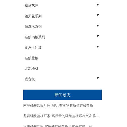
基础板材
生态板
精材艺匠
胶合板
生态板
铝天花系列
装饰面板
人造板
厨卫系列
防腐木系列
细木工板
石膏板系列
吊顶系列
碳化木1
硅酸钙板系列
家居配件五金
幕墙系列
碳化木2
三明金宫
多乐士油漆
碳化木3
明源板业
地坪系列
硅酸盐板
外墙系列
北新地材
内墙系列
吸音板
玻纤吸音板
新闻动态
声学活动隔断
南平硅酸盐板厂家_哪儿有卖物超所值硅酸盐板
无机纤维喷涂
龙岩硅酸盐板厂家-高质量的硅酸盐板尽在兴友腾工贸
阻尼隔音板
漳州硅酸盐板|实用的硅酸盐板当选兴友腾工贸