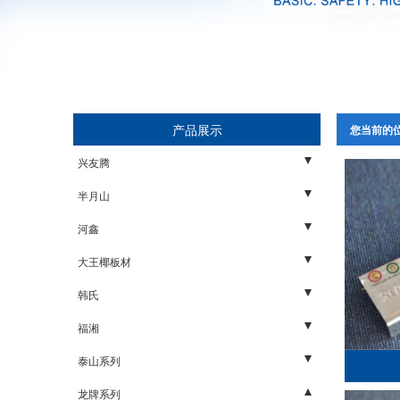
产品展示
您当前的
兴友腾
家具板
半月山
石膏板
木板
河鑫
轻钢龙骨
石膏板
木板
大王椰板材
配件
轻钢龙骨
石膏板
五金
韩氏
配件
轻钢龙骨
板材
胶水
福湘
配件
石膏板
阻燃板
泰山系列
生态板
福湘板材
矿棉板
龙牌系列