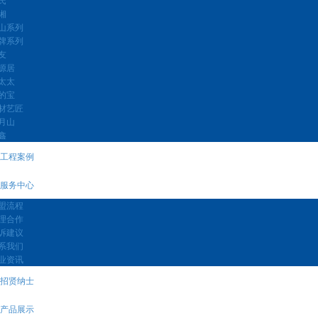
湘
山系列
牌系列
友
源居
太太
的宝
材艺匠
月山
鑫
工程案例
服务中心
盟流程
理合作
诉建议
系我们
业资讯
招贤纳士
产品展示