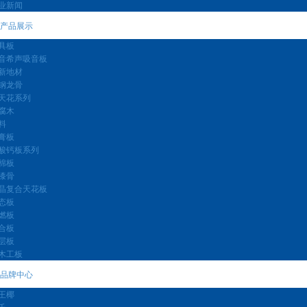
业新闻
产品展示
具板
音希声吸音板
新地材
钢龙骨
天花系列
腐木
料
膏板
酸钙板系列
棉板
漆骨
晶复合天花板
态板
燃板
合板
层板
木工板
品牌中心
王椰
氏