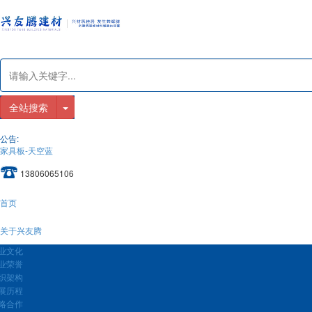
全站搜索
公告:
家具板-天空蓝
13806065106
首页
关于兴友腾
业文化
业荣誉
织架构
展历程
略合作