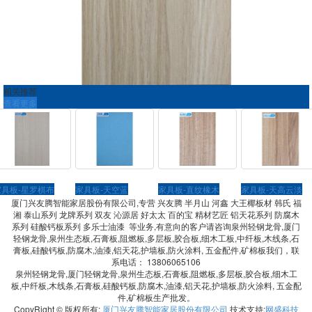
相关推荐
查看更多
家具板-星罗棋布
家具板-天空蓝
家具板-直纹橡木
家具板-天高云淡
厦门兴友腾智能家居股份有限公司,专营 兴友腾 半月山 河鑫 大王椰板材 韩氏 福
湘 泰山系列 龙牌系列 双友 沁源居 好太太 百的宝 精材艺匠 铝天花系列 防腐木
系列 硅酸钙板系列 多乐士油漆 等业务,有意向的客户请咨询泉州轻钢龙骨,厦门
轻钢龙骨,泉州生态板,石膏板,阻燃板,多层板,胶合板,细木工板,中纤板,木线条,石
膏板,硅酸钙板,防腐木,油漆,铝天花,护墙板,防火涂料, 五金配件,矿棉板我们，联
系电话： 13806065106
泉州轻钢龙骨,厦门轻钢龙骨,泉州生态板,石膏板,阻燃板,多层板,胶合板,细木工
板,中纤板,木线条,石膏板,硅酸钙板,防腐木,油漆,铝天花,护墙板,防火涂料, 五金配
件,矿棉板生产批发。
CopyRight © 版权所有:
厦门兴友腾智能家居股份有限公司
技术支持:
网盛科技